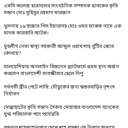
এমসি কলেজ ছাত্রদলের সাংগঠনিক সম্পাদক ছাতকের কৃতি
সন্তান মোঃ মুহিবুর রহমান মারজান
খুলনায় ১৯’হাজার পিস ইয়াবাসহ মোঃ ওমর ফারুক নামে এক
মাদক কারবারি আটক।
যুবলীগ নেতা স্বাস্থ্য সহকারী আব্দুল ওহাব শাহ খুঁটির জোর
কোথায়?
মালয়েশিয়ায় অনলাইন বিজনেস প্ল্যাটফর্মে প্রথম স্থান অর্জন
করলেন বাংলাদেশী সাতক্ষীরার ছেলে দিপু
গর্ভবতী স্ত্রীর পেটে লাথি: যৌতুকের জন্য শ্বশুরবাড়ির নৃশংস
নির্যাতন
মোল্লাহাটের কৃতি সন্তান সৈকত মোহান্তর বাংলাদেশ ব্যাংকের
যুগ্ম পরিচালক পদে পদোন্নতি
বগুড়ার শাহজাহানপুরে ছেলে শাহ্ বাদশা কে টাকার অভাবে