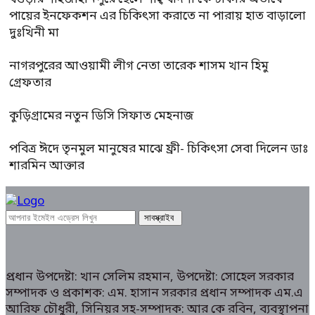
পায়ের ইনফেকশন এর চিকিৎসা করাতে না পারায় হাত বাড়ালো
দুঃখিনী মা
নাগরপুরের আওয়ামী লীগ নেতা তারেক শাসম খান হিমু
গ্রেফতার
কুড়িগ্রামের নতুন ডিসি সিফাত মেহনাজ
পবিত্র ঈদে তৃনমুল মানুষের মাঝে ফ্রী- চিকিৎসা সেবা দিলেন ডাঃ
শারমিন আক্তার
প্রধান উপদেষ্টা: খান সেলিম রহমান, উপদেষ্টা: সোহেল সরকার
সম্পাদক ও প্রকাশক: এম. হাসান সরকার প্রধান সম্পাদক এম.এ
আরিফ চৌধুরী, সিনিয়র সহ-সম্পাদক: আর কে রবিন, ব্যবস্থাপনা