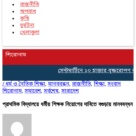
রাজনীতি
অপরাধ
কৃষি
দুর্ঘটনা
খেলাধুলা
শিরোনাম
সেন্টমার্টিনে ২০ হাজার বৃক্ষরোপণ কর্
/
ধর্ম ও নৈতিক শিক্ষা
,
মানববন্ধন
,
রাজনীতি
,
শিক্ষা
,
সংবাদ
শিরোনাম
,
সমাবেশ
,
সর্বশেষ
,
সারাদেশ
প্রাথমিক বিদ্যালয়ে ধর্মীয় শিক্ষক নিয়োগের দাবিতে বগুড়ায় মানববন্ধন