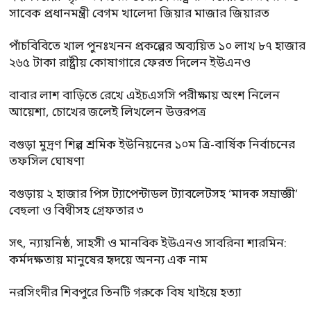
সাবেক প্রধানমন্ত্রী বেগম খালেদা জিয়ার মাজার জিয়ারত
পাঁচবিবিতে খাল পুনঃখনন প্রকল্পের অব্যয়িত ১০ লাখ ৮৭ হাজার
২৬৫ টাকা রাষ্ট্রীয় কোষাগারে ফেরত দিলেন ইউএনও
বাবার লাশ বাড়িতে রেখে এইচএসসি পরীক্ষায় অংশ নিলেন
আয়েশা, চোখের জলেই লিখলেন উত্তরপত্র
বগুড়া মুদ্রণ শিল্প শ্রমিক ইউনিয়নের ১০ম ত্রি-বার্ষিক নির্বাচনের
তফসিল ঘোষণা
বগুড়ায় ২ হাজার পিস ট্যাপেন্টাডল ট্যাবলেটসহ ‘মাদক সম্রাজ্ঞী’
বেহুলা ও বিথীসহ গ্রেফতার ৩
সৎ, ন্যায়নিষ্ঠ, সাহসী ও মানবিক ইউএনও সাবরিনা শারমিন:
কর্মদক্ষতায় মানুষের হৃদয়ে অনন্য এক নাম
নরসিংদীর শিবপুরে তিনটি গরুকে বিষ খাইয়ে হত্যা