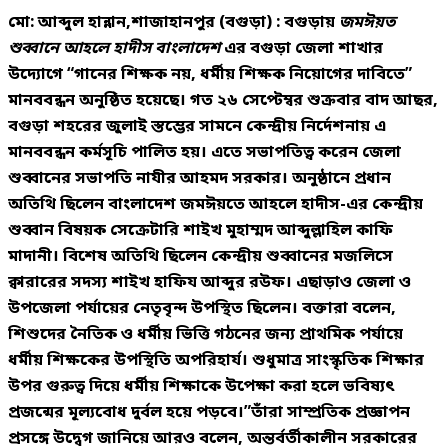
মো: আব্দুল হান্নান,শাজাহানপুর (বগুড়া) :
বগুড়ায়
জমঈয়ত
শুব্বানে আহলে হাদীস বাংলাদেশ
এর বগুড়া জেলা শাখার
উদ্যোগে “
গানের শিক্ষক নয়, ধর্মীয় শিক্ষক নিয়োগের দাবিতে
”
মানববন্ধন অনুষ্ঠিত হয়েছে। গত
২৬ সেপ্টেম্বর শুক্রবার বাদ আছর
,
বগুড়া শহরের
জুলাই স্তম্ভের সামনে
কেন্দ্রীয় নির্দেশনায় এ
মানববন্ধন কর্মসূচি পালিত হয়। এতে সভাপতিত্ব করেন জেলা
শুব্বানের সভাপতি
নাযীর আহমদ সরকার
। অনুষ্ঠানে প্রধান
অতিথি ছিলেন বাংলাদেশ জমঈয়তে আহলে হাদীস-এর কেন্দ্রীয়
শুব্বান বিষয়ক সেক্রেটারি
শাইখ মুহাম্মদ আব্দুল্লাহিল কাফি
মাদানী
। বিশেষ অতিথি ছিলেন কেন্দ্রীয় শুব্বানের মজলিসে
ক্বারারের সদস্য
শাইখ হাফিয আব্দুর রউফ
। এছাড়াও জেলা ও
উপজেলা পর্যায়ের নেতৃবৃন্দ উপস্থিত ছিলেন। বক্তারা
বলেন,
শিশুদের নৈতিক ও ধর্মীয় ভিত্তি গঠনের জন্য প্রাথমিক পর্যায়ে
ধর্মীয় শিক্ষকের উপস্থিতি অপরিহার্য। শুধুমাত্র সাংস্কৃতিক শিক্ষার
উপর গুরুত্ব দিয়ে ধর্মীয় শিক্ষাকে উপেক্ষা করা হলে ভবিষ্যৎ
প্রজন্মের মূল্যবোধ দুর্বল হয়ে পড়বে।”তাঁরা সাম্প্রতিক প্রজ্ঞাপন
প্রসঙ্গে উদ্বেগ জানিয়ে আরও বলেন, অন্তর্বর্তীকালীন সরকারের