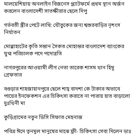
মালয়েশিয়ায় অনলাইন বিজনেস প্ল্যাটফর্মে প্রথম স্থান অর্জন
করলেন বাংলাদেশী সাতক্ষীরার ছেলে দিপু
গর্ভবতী স্ত্রীর পেটে লাথি: যৌতুকের জন্য শ্বশুরবাড়ির নৃশংস
নির্যাতন
মোল্লাহাটের কৃতি সন্তান সৈকত মোহান্তর বাংলাদেশ ব্যাংকের
যুগ্ম পরিচালক পদে পদোন্নতি
নাগরপুরের আওয়ামী লীগ নেতা তারেক শাসম খান হিমু
গ্রেফতার
বগুড়ার শাহজাহানপুরে ছেলে শাহ্ বাদশা কে টাকার অভাবে
পায়ের ইনফেকশন এর চিকিৎসা করাতে না পারায় হাত বাড়ালো
দুঃখিনী মা
কুড়িগ্রামের নতুন ডিসি সিফাত মেহনাজ
পবিত্র ঈদে তৃনমুল মানুষের মাঝে ফ্রী- চিকিৎসা সেবা দিলেন ডাঃ