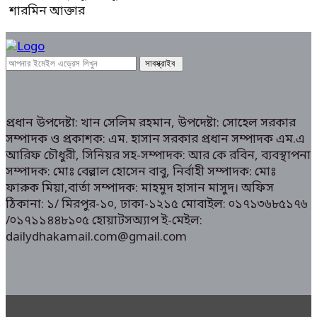
শারমিন আক্তার
প্রধান উপদেষ্টা: খান সেলিম রহমান, উপদেষ্টা: সোহেল সরকার
সম্পাদক ও প্রকাশক: এম. হাসান সরকার প্রধান সম্পাদক এম.এ
আরিফ চৌধুরী, সিনিয়র সহ-সম্পাদক: আর কে রবিন, ব্যবস্থাপনা
সম্পাদক: মোঃ বেল্লাল হোসেন বাবু, নির্বাহী সম্পাদক: মোঃ
ফারুক মিয়া,বার্তা সম্পাদক: মাহমুদ হাসান মাসুদ। অফিস
ঠিকানা: ১/ মিরপুর-১০, ঢাকা-১২১৫ মোবাইল: ০১৭১৩৬৮৫১৭৬
/০১৭১১৪৪৮১০৫ হোয়াটসঅ্যাপ ই-মেইল:
dailydhakamail.com@gmail.com