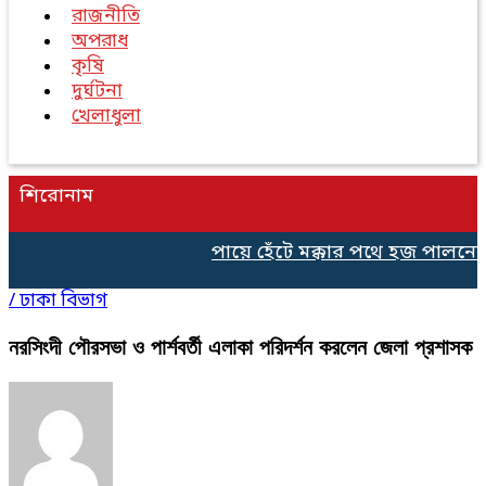
রাজনীতি
অপরাধ
কৃষি
দুর্ঘটনা
খেলাধুলা
শিরোনাম
পায়ে হেঁটে মক্কার পথে হজ পালনের 
/
ঢাকা বিভাগ
নরসিংদী পৌরসভা ও পার্শবর্তী এলাকা পরিদর্শন করলেন জেলা প্রশাসক