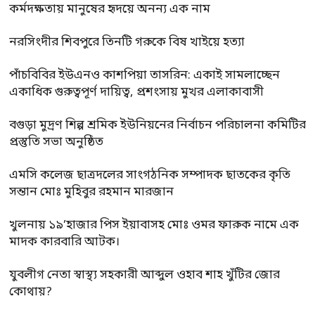
কর্মদক্ষতায় মানুষের হৃদয়ে অনন্য এক নাম
নরসিংদীর শিবপুরে তিনটি গরুকে বিষ খাইয়ে হত্যা
পাঁচবিবির ইউএনও কাশপিয়া তাসরিন: একাই সামলাচ্ছেন
একাধিক গুরুত্বপূর্ণ দায়িত্ব, প্রশংসায় মুখর এলাকাবাসী
বগুড়া মুদ্রণ শিল্প শ্রমিক ইউনিয়নের নির্বাচন পরিচালনা কমিটির
প্রস্তুতি সভা অনুষ্ঠিত
এমসি কলেজ ছাত্রদলের সাংগঠনিক সম্পাদক ছাতকের কৃতি
সন্তান মোঃ মুহিবুর রহমান মারজান
খুলনায় ১৯’হাজার পিস ইয়াবাসহ মোঃ ওমর ফারুক নামে এক
মাদক কারবারি আটক।
যুবলীগ নেতা স্বাস্থ্য সহকারী আব্দুল ওহাব শাহ খুঁটির জোর
কোথায়?