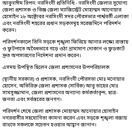
আবুনাঈম রিপন: নরসিংদী প্রতিনিধি:- নরসিংদী জেলার সুযোগ্য
জেলা প্রশাসক ও বিজ্ঞ জেলা ম্যাজিস্ট্রেট মোহাম্মদ আনোয়ার
হোসাইন ২৮ অক্টোবর নরসিংদী সদর পৌরসভার পার্শ্ববর্তী এলাকা
এবং নরসিংদী শহরের প্রধান সড়কসমূহ সরেজমিনে পরিদর্শন
করেন।
পরিদর্শনকালে তিনি সড়কে শৃঙ্খলা ফিরিয়ে আনার লক্ষ্যে রাস্তায়
ও ফুটপাতে অবৈধভাবে গড়ে ওঠা ভ্রাম্যমাণ দোকান ও ফুডকার্ট
দ্রুত অপসারণের নির্দেশনা প্রদান করেন।
এসময় উপস্থিত ছিলেন জেলা প্রশাসনের উপপরিচালক
(স্থানীয় সরকার) ও প্রশাসক, নরসিংদী পৌরসভা মোঃ মনোয়ার
হোসেন, অতিরিক্ত জেলা প্রশাসক (সার্বিক) আবু তাহের মোঃ
সামসুজ্জামান, জেলা প্রশাসনের অন্যান্য কর্মকর্তাবৃন্দ, ছাত্র-
জনতা এবং সর্বস্তরের জনগণ।
পরিদর্শন শেষে জেলা প্রশাসক মোহাম্মদ আনোয়ার হোসাইন
নগরবাসীর সহযোগিতা কামনা করেন এবং সড়কে শৃঙ্খলা বজায়
রাখতে সকলকে সচেতন হওয়ার আহ্বান জানান।