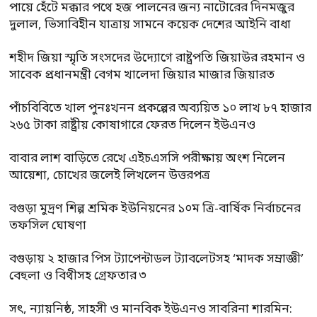
পায়ে হেঁটে মক্কার পথে হজ পালনের জন্য নাটোরের দিনমজুর
দুলাল, ভিসাবিহীন যাত্রায় সামনে কয়েক দেশের আইনি বাধা
শহীদ জিয়া স্মৃতি সংসদের উদ্যোগে রাষ্ট্রপতি জিয়াউর রহমান ও
সাবেক প্রধানমন্ত্রী বেগম খালেদা জিয়ার মাজার জিয়ারত
পাঁচবিবিতে খাল পুনঃখনন প্রকল্পের অব্যয়িত ১০ লাখ ৮৭ হাজার
২৬৫ টাকা রাষ্ট্রীয় কোষাগারে ফেরত দিলেন ইউএনও
বাবার লাশ বাড়িতে রেখে এইচএসসি পরীক্ষায় অংশ নিলেন
আয়েশা, চোখের জলেই লিখলেন উত্তরপত্র
বগুড়া মুদ্রণ শিল্প শ্রমিক ইউনিয়নের ১০ম ত্রি-বার্ষিক নির্বাচনের
তফসিল ঘোষণা
বগুড়ায় ২ হাজার পিস ট্যাপেন্টাডল ট্যাবলেটসহ ‘মাদক সম্রাজ্ঞী’
বেহুলা ও বিথীসহ গ্রেফতার ৩
সৎ, ন্যায়নিষ্ঠ, সাহসী ও মানবিক ইউএনও সাবরিনা শারমিন: