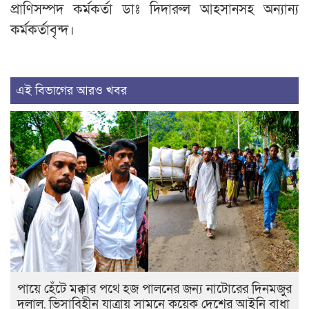
প্রাণিসম্পদ কর্মকর্তা ডাঃ দিদারুল আহসানসহ অন্যান্য
কর্মকর্তাবৃন্দ।
এই বিভাগের আরও খবর
পায়ে হেঁটে মক্কার পথে হজ পালনের জন্য নাটোরের দিনমজুর
দুলাল, ভিসাবিহীন যাত্রায় সামনে কয়েক দেশের আইনি বাধা