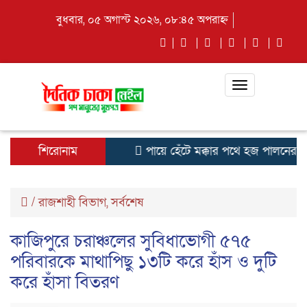
বুধবার, ০৫ অগাস্ট ২০২৬, ০৮:৪৫ অপরাহ্ন
Toggle
navigation
শিরোনাম
পায়ে হেঁটে মক্কার পথে হজ পালনের জন
/
রাজশাহী বিভাগ
,
সর্বশেষ
কাজিপুরে চরাঞ্চলের সুবিধাভোগী ৫৭৫
পরিবারকে মাথাপিছু ১৩টি করে হাঁস ও দুটি
করে হাঁসা বিতরণ