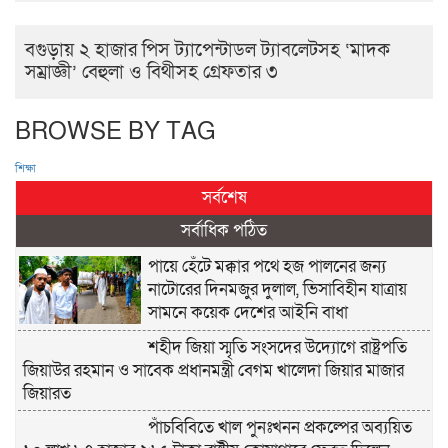
বগুড়ায় ২ হাজার পিস ট্যাপেন্টাডল ট্যাবলেটসহ ‘মাদক
সম্রাজ্ঞী’ বেহুলা ও বিথীসহ গ্রেফতার ৩
BROWSE BY TAG
শিক্ষা
সর্বশেষ
সর্বাধিক পঠিত
পায়ে হেঁটে মক্কার পথে হজ পালনের জন্য
নাটোরের দিনমজুর দুলাল, ভিসাবিহীন যাত্রায়
সামনে কয়েক দেশের আইনি বাধা
শহীদ জিয়া স্মৃতি সংসদের উদ্যোগে রাষ্ট্রপতি
জিয়াউর রহমান ও সাবেক প্রধানমন্ত্রী বেগম খালেদা জিয়ার মাজার
জিয়ারত
পাঁচবিবিতে খাল পুনঃখনন প্রকল্পের অব্যয়িত