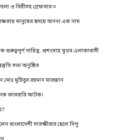
বেহুলা ও বিথীসহ গ্রেফতার ৩
দক্ষতায় মানুষের হৃদয়ে অনন্য এক নাম
ুত্বপূর্ণ দায়িত্ব, প্রশংসায় মুখর এলাকাবাসী
স্তুতি সভা অনুষ্ঠিত
ন মোঃ মুহিবুর রহমান মারজান
মাদক কারবারি আটক।
য়?
রলেন বাংলাদেশী সাতক্ষীরার ছেলে দিপু
তন