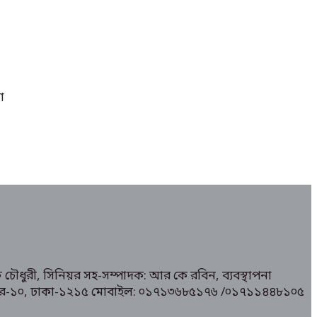
া
 চৌধুরী, সিনিয়র সহ-সম্পাদক: আর কে রবিন, ব্যবস্থাপনা
১/ মিরপুর-১০, ঢাকা-১২১৫ মোবাইল: ০১৭১৩৬৮৫১৭৬ /০১৭১১৪৪৮১০৫