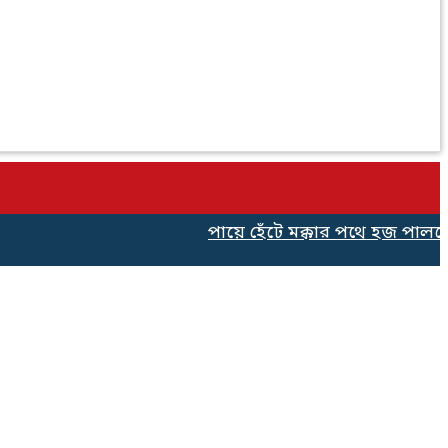
পায়ে হেঁটে মক্কার পথে হজ পালনের জ