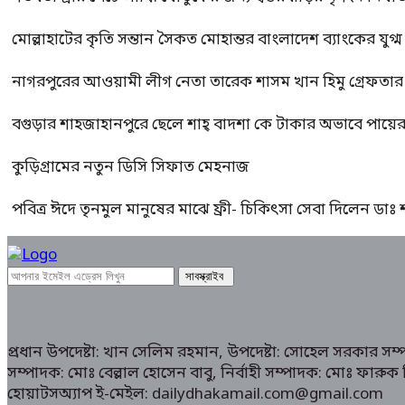
মোল্লাহাটের কৃতি সন্তান সৈকত মোহান্তর বাংলাদেশ ব্যাংকের যুগ
নাগরপুরের আওয়ামী লীগ নেতা তারেক শাসম খান হিমু গ্রেফতার
বগুড়ার শাহজাহানপুরে ছেলে শাহ্ বাদশা কে টাকার অভাবে পায়
কুড়িগ্রামের নতুন ডিসি সিফাত মেহনাজ
পবিত্র ঈদে তৃনমুল মানুষের মাঝে ফ্রী- চিকিৎসা সেবা দিলেন ডা
প্রধান উপদেষ্টা: খান সেলিম রহমান, উপদেষ্টা: সোহেল সরকার স
সম্পাদক: মোঃ বেল্লাল হোসেন বাবু, নির্বাহী সম্পাদক: মোঃ ফা
হোয়াটসঅ্যাপ ই-মেইল: dailydhakamail.com@gmail.com