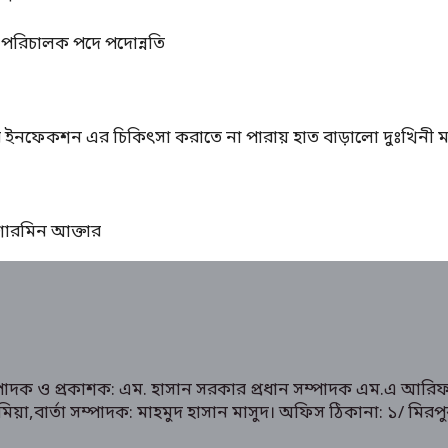
্ম পরিচালক পদে পদোন্নতি
ের ইনফেকশন এর চিকিৎসা করাতে না পারায় হাত বাড়ালো দুঃখিনী ম
ঃ শারমিন আক্তার
ম্পাদক ও প্রকাশক: এম. হাসান সরকার প্রধান সম্পাদক এম.এ আরিফ
রুক মিয়া,বার্তা সম্পাদক: মাহমুদ হাসান মাসুদ। অফিস ঠিকানা: 