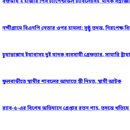
বগুড়ায় ২ হাজার পিস ট্যাপেন্টাডল ট্যাবলেটসহ ‘মাদক সম্রাজ্ঞী
নন্দীগ্রামে বিএনপি নেতার ওপর হামলা: সুষ্ঠু তদন্ত, নিরপেক্ষ ব
চুয়াডাঙ্গায় ইয়াবাসহ দুই মাদক ব্যবসায়ী গ্রেফতার, সামারি ট্র
ফুলবাড়ীতে স্বামীর শাবলের আঘাতে স্ত্রী নিহত, স্বামী আটক
র‍্যাব-৫-এর বিশেষ অভিযানে গ্রেপ্তার রতন শাহ, তদন্তে খতি