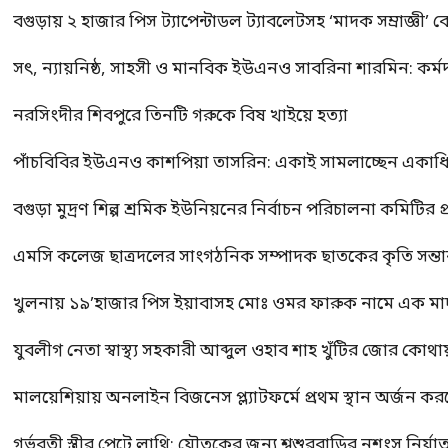
বগুড়ায় ২ হাজার পিস ট্যাপেন্টাডল ট্যাবলেটসহ ‘মাদক সম্রাজ্ঞী’ 
সৎ, ন্যায়নিষ্ঠ, সাহসী ও মানবিক ইউএনও সাবরিনা শারমিন: কর্ম
নরসিংদীর শিবপুরে তিনটি গরুকে বিষ খাইয়ে হত্যা
পাঁচবিবির ইউএনও কাশপিয়া তাসরিন: একাই সামলাচ্ছেন একাধিক গুর
বগুড়া মুদ্রণ শিল্প শ্রমিক ইউনিয়নের নির্বাচন পরিচালনা কমিটির প্র
এমসি কলেজ ছাত্রদলের সাংগঠনিক সম্পাদক ছাতকের কৃতি সন্তা
খুলনায় ১৯’হাজার পিস ইয়াবাসহ মোঃ ওমর ফারুক নামে এক 
যুবলীগ নেতা স্বাস্থ্য সহকারী আব্দুল ওহাব শাহ খুঁটির জোর কোথা
মালয়েশিয়ায় অনলাইন বিজনেস প্ল্যাটফর্মে প্রথম স্থান অর্জন ক
গর্ভবতী স্ত্রীর পেটে লাথি: যৌতুকের জন্য শ্বশুরবাড়ির নৃশংস নির্যা