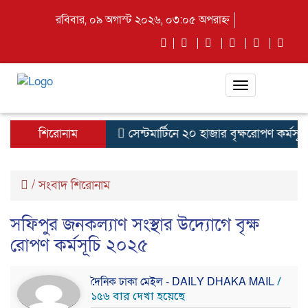
রবিবার, ০৯ অগাস্ট ২০২৬, ০৩:০৫ অপরাহ্ন
Toggle
navigation
শিরোনাম
সেন্টমার্টিনে ২০ হাজার বৃক্ষরোপণ কর্মসূচির
/
সংবাদ শিরোনাম
সফিপুর জনকল্যাণ সংস্থার উদ্যোগে বৃক্ষ
রোপণ কর্মসূচি ২০২৫
দৈনিক ঢাকা মেইল - DAILY DHAKA MAIL
/
১৫৬ বার দেখা হয়েছে