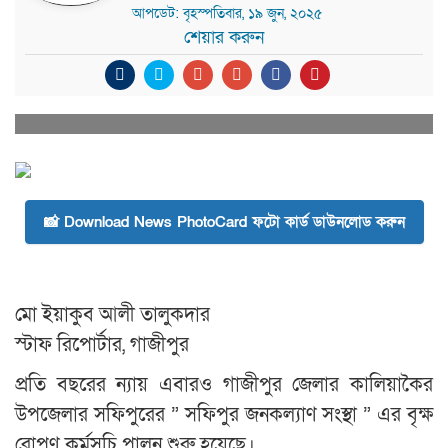
আপডেট: বৃহস্পতিবার, ১৯ জুন, ২০২৫
শেয়ার করুন
📸 Download News PhotoCard ফটো কার্ড ডাউনলোড করুন
মো ইয়াকুব আলী তালুকদার
স্টাফ রিপোর্টার, গাজীপুর
প্রতি বছরের ন্যায় এবারও গাজীপুর জেলার কালিয়াকৈর
উপজেলার সফিপুরের ” সফিপুর জনকল্যাণ সংস্থা ” এর বৃক্ষ
রোপণ কর্মসূচি পালন শুরু হয়েছে।