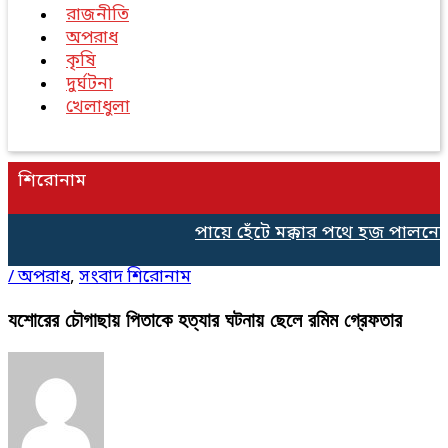
রাজনীতি
অপরাধ
কৃষি
দুর্ঘটনা
খেলাধুলা
শিরোনাম
পায়ে হেঁটে মক্কার পথে হজ পালনের 
/
অপরাধ
,
সংবাদ শিরোনাম
যশোরের চৌগাছায় পিতাকে হত্যার ঘটনায় ছেলে রমিম গ্রেফতার