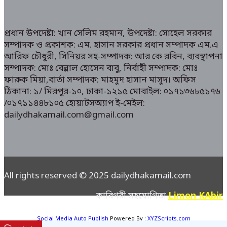
প্রধান উপদেষ্টা: খান সেলিম রহমান, উপদেষ্টা: সোহেল সরকার
সম্পাদক ও প্রকাশক: এম. হাসান সরকার প্রধান সম্পাদক এম.এ
আরিফ চৌধুরী, সিনিয়র সহ-সম্পাদক: আর কে রবিন, ব্যবস্থাপনা
সম্পাদক: মোঃ বেল্লাল হোসেন বাবু, নির্বাহী সম্পাদক: মোঃ
ফারুক মিয়া,বার্তা সম্পাদক: মাহমুদ হাসান মাসুদ। অফিস
ঠিকানা: ১/ মিরপুর-১০, ঢাকা-১২১৫ মোবাইল: ০১৭১৩৬৮৫১৭৬
/০১৭১১৪৪৮১০৫ হোয়াটসঅ্যাপ ই-মেইল:
dailydhakamail.com@gmail.com
All rights reserved © 2025 dailydhakamail.com
Limon KAbir
কারিগরী সহযোগিতা
Social Media Auto Publish
Powered By :
XYZScripts.com