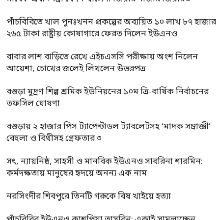
পাঁচবিবিতে খাল পুনঃখনন প্রকল্পের অব্যয়িত ১০ লাখ ৮৭ হাজার
২৬৫ টাকা রাষ্ট্রীয় কোষাগারে ফেরত দিলেন ইউএনও
বাবার লাশ বাড়িতে রেখে এইচএসসি পরীক্ষায় অংশ নিলেন
আয়েশা, চোখের জলেই লিখলেন উত্তরপত্র
বগুড়া মুদ্রণ শিল্প শ্রমিক ইউনিয়নের ১০ম ত্রি-বার্ষিক নির্বাচনের
তফসিল ঘোষণা
বগুড়ায় ২ হাজার পিস ট্যাপেন্টাডল ট্যাবলেটসহ ‘মাদক সম্রাজ্ঞী’
বেহুলা ও বিথীসহ গ্রেফতার ৩
সৎ, ন্যায়নিষ্ঠ, সাহসী ও মানবিক ইউএনও সাবরিনা শারমিন:
কর্মদক্ষতায় মানুষের হৃদয়ে অনন্য এক নাম
নরসিংদীর শিবপুরে তিনটি গরুকে বিষ খাইয়ে হত্যা
পাঁচবিবির ইউএনও কাশপিয়া তাসরিন: একাই সামলাচ্ছেন