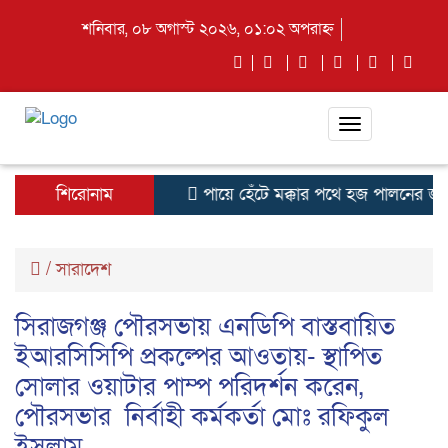
শনিবার, ০৮ অগাস্ট ২০২৬, ০১:০২ অপরাহ্ন
Toggle
navigation
শিরোনাম
পায়ে হেঁটে মক্কার পথে হজ পালনের জন্
/
সারাদেশ
সিরাজগঞ্জ পৌরসভায় এনডিপি বাস্তবায়িত
ইআরসিসিপি প্রকল্পের আওতায়- স্থাপিত
সোলার ওয়াটার পাম্প পরিদর্শন করেন,
পৌরসভার নির্বাহী কর্মকর্তা মোঃ রফিকুল
ইসলাম