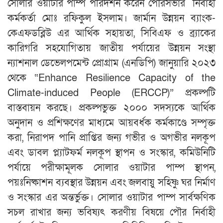
সোলার ওয়াটার পাম্প পরিদর্শন করেন পৌরসভার নির্বাহী
কর্মকর্তা মোঃ রফিকুল ইসলাম। জার্মান উন্নয়ন ব্যাংক-
কেএফডব্লিউ এর আর্থিক সহায়তা, সিবিএফ ও ব্র্যাকের
কারিগরি সহযোগিতায় জাতীয় পর্যায়ের উন্নয়ন সংস্থা
ন্যাশনাল ডেভেলপমেন্ট প্রোগ্রাম (এনডিপি) জানুয়ারি ২০২৩
থেকে “Enhance Resilience Capacity of the
Climate-induced People (ERCCP)” প্রকল্পটি
বাস্তবায়ন করছে। প্রকল্পভুক্ত ২০০০ সদস্যকে আর্থিক
অনুদান ও প্রশিক্ষণের মাধ্যমে আয়বর্ধক কর্মকাণ্ডে সম্পৃক্ত
করা, নিরাপদ পানি প্রাপ্তির জন্য গভীর ও অগভীর নলকূপ
এবং ডাবল প্ল্যাটফর্ম নলকূপ স্থাপন ও সংস্কার, কমিউনিটি
পর্যায়ে পরীক্ষামূলক সোলার ওয়াটার পাম্প স্থাপন,
পয়ঃনিষ্কাশন ব্যবস্থার উন্নয়ন এবং জলবায়ু সহিষ্ণু ঘর নির্মাণ
ও সংস্কার এর অন্তর্ভুক্ত। সোলার ওয়াটার পাম্প সার্বক্ষণিক
সচল রাখার জন্য ভবিষ্যৎ করণীয় বিষয়ে পৌর নির্বাহী