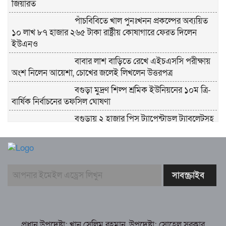
জিয়ারত
পাঁচবিবিতে খাল পুনঃখনন প্রকল্পের অব্যয়িত
১০ লাখ ৮৭ হাজার ২৬৫ টাকা রাষ্ট্রীয় কোষাগারে ফেরত দিলেন
ইউএনও
বাবার লাশ বাড়িতে রেখে এইচএসসি পরীক্ষায়
অংশ নিলেন আয়েশা, চোখের জলেই লিখলেন উত্তরপত্র
বগুড়া মুদ্রণ শিল্প শ্রমিক ইউনিয়নের ১০ম ত্রি-
বার্ষিক নির্বাচনের তফসিল ঘোষণা
বগুড়ায় ২ হাজার পিস ট্যাপেন্টাডল ট্যাবলেটসহ
‘মাদক সম্রাজ্ঞী’ বেহুলা ও বিথীসহ গ্রেফতার ৩
সৎ, ন্যায়নিষ্ঠ, সাহসী ও মানবিক ইউএনও
সাবরিনা শারমিন: কর্মদক্ষতায় মানুষের হৃদয়ে অনন্য এক নাম
নরসিংদীর শিবপুরে তিনটি গরুকে বিষ খাইয়ে
হত্যা
পাঁচবিবির ইউএনও কাশপিয়া তাসরিন: একাই
সামলাচ্ছেন একাধিক গুরুত্বপূর্ণ দায়িত্ব, প্রশংসায় মুখর এলাকাবাসী
প্রধান উপদেষ্টা: খান সেলিম রহমান, উপদেষ্টা: সোহেল সরকার